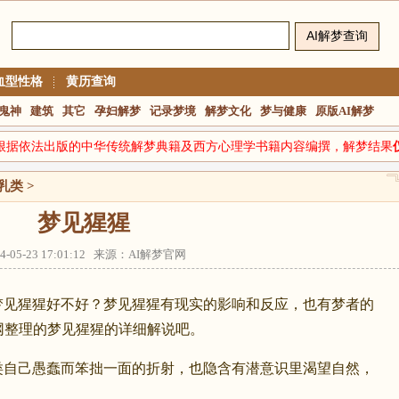
血型性格
黄历查询
鬼神
建筑
其它
孕妇解梦
记录梦境
解梦文化
梦与健康
原版AI解梦
根据依法出版的中华传统解梦典籍及西方心理学书籍内容编撰，解梦结果
乳类
>
梦见猩猩
14-05-23 17:01:12 来源：AI解梦官网
梦见猩猩好不好？梦见猩猩有现实的影响和反应，也有梦者的
网整理的梦见猩猩的详细解说吧。
己愚蠢而笨拙一面的折射，也隐含有潜意识里渴望自然，