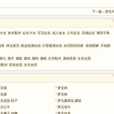
下一篇：
梦见
大全
姓名配对
起名大全
宝宝起名
成人改名
公司起名
店铺起名
康熙字典
测算
择吉黄历
眼皮跳测吉凶
打喷嚏测吉凶
农历阳历转换
面相图解
手相图
属马
属羊
属猴
属鸡
属狗
属猪
生肖配对
属相星座
生肖运势
型配对
星座血型
生肖血型
梦见猫
梦见狗
梦见獾
梦见狼
见老鼠 耗子
梦见麝香鼠 麝鼠
梦见公牛
梦见母牛
见狮子 雄狮
梦见猛兽