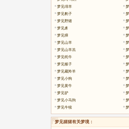
梦见绵羊
梦见豹子
梦见野猪
梦见豸
梦见獐
梦见山羊
梦见山羊羔
梦见牦牛
梦见猴子
梦见藏羚羊
梦见小狗
梦见黄牛
梦见驴
梦见小马驹
梦见牛犊
梦见猩猩
有关梦境：