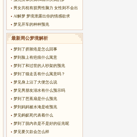
男女共枕有损男性脑力 女性则不会出
AI解梦 梦境泄露出你的情感欲求
梦见开车的种种预兆
最新周公梦境解析
梦到了挤脓疮是怎么回事
梦到脸上有疤痕什么寓意
梦到了和过世的人吵架的预兆
梦到了猫走丢有什么寓意吗？
梦见身上沾了大便怎么说
梦见男朋友溺水有什么预示吗
梦到了芭蕉扇是什么预兆
梦到妈妈被水淹是啥预兆
梦见蚂蚁死代表着什么
梦到了脱内衣是不是好的征兆呢
梦见要欠款会怎么样