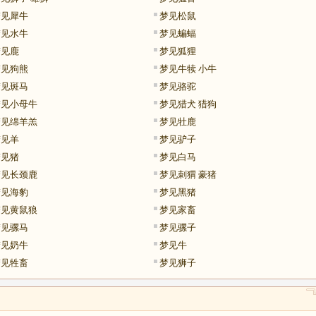
梦见犀牛
梦见松鼠
梦见水牛
梦见蝙蝠
梦见鹿
梦见狐狸
梦见狗熊
梦见牛犊 小牛
梦见斑马
梦见骆驼
梦见小母牛
梦见猎犬 猎狗
梦见绵羊羔
梦见牡鹿
梦见羊
梦见驴子
梦见猪
梦见白马
梦见长颈鹿
梦见刺猬 豪猪
梦见海豹
梦见黑猪
梦见黄鼠狼
梦见家畜
梦见骡马
梦见骡子
梦见奶牛
梦见牛
梦见牲畜
梦见狮子