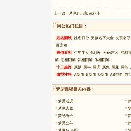
上一篇：
梦见死老鼠 死耗子
周公热门栏目：
姓名测试
姓名打分
男孩名字大全
女孩名字
百家姓
民俗看相
生男生女预测表
号码吉凶
指纹
解
痣相图解
骨相图解
体相图解
十二生肖
属鼠
属牛
属虎
属兔
属龙
属蛇
血型性格
A型血
B型血
O型血
AB型血
血
梦见猩猩
相关内容：
梦见老虎
梦见大象
梦见兔子
梦
梦见公羊
梦见马 马匹
梦