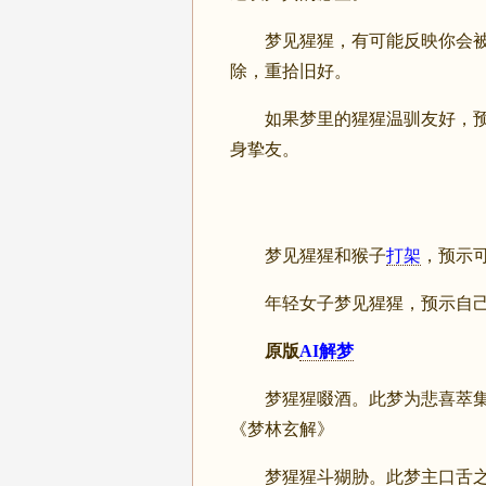
梦见猩猩，有可能反映你会被周
除，重拾旧好。
如果梦里的猩猩温驯友好，预示
身挚友。
梦见猩猩和猴子
打架
，预示
年轻女子梦见猩猩，预示自己
原版
AI解梦
梦猩猩啜酒。此梦为悲喜萃集之
《梦林玄解》
梦猩猩斗猢胁。此梦主口舌之