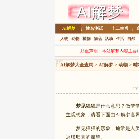
AI解梦
姓名测试
十二生肖
人物
动物
植物
物品
活动
生活
自然
郑重声明：本站解梦内容主要
AI解梦大全查询
>
AI解梦
>
动物
>
哺
20
梦见猩猩
是什么意思？做梦
主观想象，请看下面由AI解梦官
梦见猩猩的形象，通常是人类自
返璞归真的愿望。