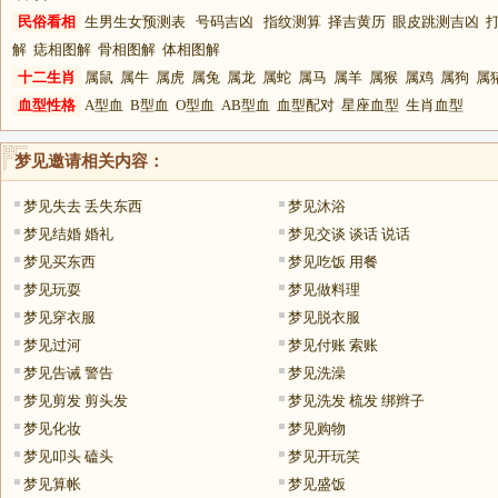
民俗看相
生男生女预测表
号码吉凶
指纹测算
择吉黄历
眼皮跳测吉凶
解
痣相图解
骨相图解
体相图解
十二生肖
属鼠
属牛
属虎
属兔
属龙
属蛇
属马
属羊
属猴
属鸡
属狗
属
血型性格
A型血
B型血
O型血
AB型血
血型配对
星座血型
生肖血型
梦见邀请
相关内容：
梦见失去 丢失东西
梦见沐浴
梦见结婚 婚礼
梦见交谈 谈话 说话
梦见买东西
梦见吃饭 用餐
梦见玩耍
梦见做料理
梦见穿衣服
梦见脱衣服
梦见过河
梦见付账 索账
梦见告诫 警告
梦见洗澡
梦见剪发 剪头发
梦见洗发 梳发 绑辫子
梦见化妆
梦见购物
梦见叩头 磕头
梦见开玩笑
梦见算帐
梦见盛饭