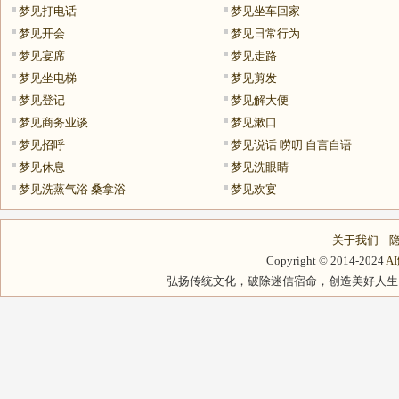
梦见打电话
梦见坐车回家
梦见开会
梦见日常行为
梦见宴席
梦见走路
梦见坐电梯
梦见剪发
梦见登记
梦见解大便
梦见商务业谈
梦见漱口
梦见招呼
梦见说话 唠叨 自言自语
梦见休息
梦见洗眼睛
梦见洗蒸气浴 桑拿浴
梦见欢宴
关于我们
Copyright © 2014-2024
A
弘扬传统文化，破除迷信宿命，创造美好人生，