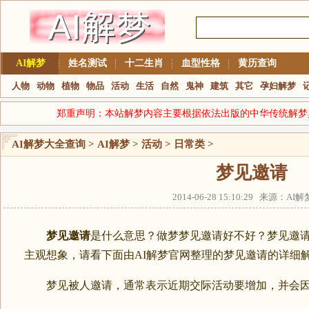
AI解梦
姓名测试
十二生肖
血型性格
黄历查询
人物
动物
植物
物品
活动
生活
自然
鬼神
建筑
其它
孕妇解梦
郑重声明：本站解梦内容主要根据依法出版的中华传统解梦
AI解梦大全查询
>
AI解梦
>
活动
>
日常类
>
梦见邀请
2014-06-28 15:10:29 来源：A
梦见邀请
是什么意思？做梦梦见邀请好不好？梦见邀
主观想象，请看下面由AI解梦官网整理的梦见邀请的详细
梦见被人邀请，通常表示近期交际活动要增加，并会因