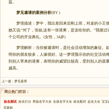
益。
梦见邀请的案例分析
(BY )
梦境描述：梦中，我出差回来后刚上班，对桌的小王便
她又说:“对了，张姐,这有一张请柬，是送给你的。”我接
个公司的开业典礼。(女性，34岁)
梦境解析：当你被邀请时，是社会活动增加的象征。如
明你的朋友较多，人缘很好。这一梦境预示你的社交活动
到别人寄来的请柬，表明你的威望比较高，受到别人的器
越高。
上一篇：
梦见宴席
周公热门栏目：
姓名测试
姓名打分
男孩名字大全
女孩名字大全
姓名配对
起名大全
宝宝
百家姓