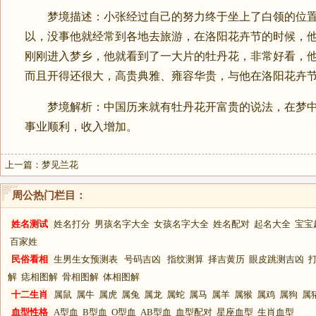
梦境描述：小张经过自己的努力终于坐上了白领的位置
以，没事他就经常到各地去旅游，在洛阳花卉节的时候，
刚刚进入梦乡，他就看到了一大片的牡丹花，非常好看，
而且开得还很大，高贵典雅、雍容华贵，与他在洛阳花卉
梦境解析：中国历来就有牡丹花开富贵的说法，在梦中
事业顺利，收入增加。
上一篇：
梦见兰花
周公热门栏目：
姓名测试
姓名打分
男孩名字大全
女孩名字大全
姓名配对
起名大全
宝宝
百家姓
民俗看相
生男生女预测表
号码吉凶
指纹测算
择吉黄历
眼皮跳测吉凶
解
痣相图解
骨相图解
体相图解
十二生肖
属鼠
属牛
属虎
属兔
属龙
属蛇
属马
属羊
属猴
属鸡
属狗
属
血型性格
A型血
B型血
O型血
AB型血
血型配对
星座血型
生肖血型