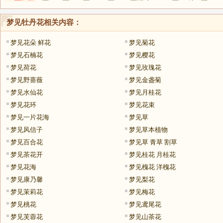
梦见牡丹花
相关内容：
梦见花朵 鲜花
梦见菊花
梦见石楠花
梦见樱花
梦见荷花
梦见玫瑰花
梦见野蔷薇
梦见金盏菊
梦见水仙花
梦见月桂花
梦见花环
梦见花束
梦见一片花海
梦见草
梦见风信子
梦见草本植物
梦见百合花
梦见草 青草 割草
梦见茶花开
梦见桂花 月桂花
梦见花海
梦见槐花 洋槐花
梦见康乃馨
梦见梨花
梦见茉莉花
梦见梅花
梦见桃花
梦见鸢尾花
梦见芙蓉花
梦见山茶花