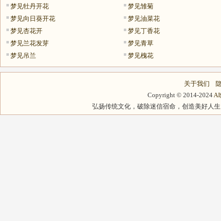
梦见牡丹开花
梦见雏菊
梦见向日葵开花
梦见油菜花
梦见杏花开
梦见丁香花
梦见兰花发芽
梦见青草
梦见吊兰
梦见槐花
关于我们
Copyright © 2014-2024
A
弘扬传统文化，破除迷信宿命，创造美好人生，