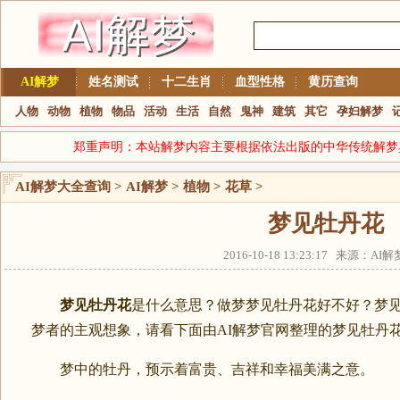
AI解梦
姓名测试
十二生肖
血型性格
黄历查询
人物
动物
植物
物品
活动
生活
自然
鬼神
建筑
其它
孕妇解梦
郑重声明：本站解梦内容主要根据依法出版的中华传统解梦
AI解梦大全查询
>
AI解梦
>
植物
>
花草
>
梦见牡丹花
2016-10-18 13:23:17 来源：A
梦见牡丹花
是什么意思？做梦梦见牡丹花好不好？梦
梦者的主观想象，请看下面由AI解梦官网整理的梦见牡丹
梦中的牡丹，预示着富贵、吉祥和幸福美满之意。